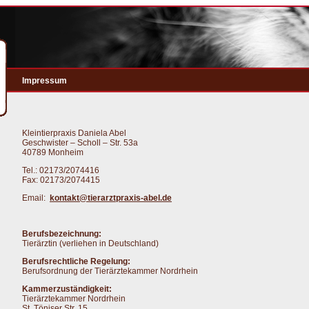
Impressum
Kleintierpraxis Daniela Abel
Geschwister – Scholl – Str. 53a
40789 Monheim
Tel.: 02173/2074416
Fax: 02173/2074415
Email:
kontakt@tierarztpraxis-abel.de
Berufsbezeichnung:
Tierärztin (verliehen in Deutschland)
Berufsrechtliche Regelung:
Berufsordnung der Tierärztekammer Nordrhein
Kammerzuständigkeit:
Tierärztekammer Nordrhein
St. Töniser Str. 15